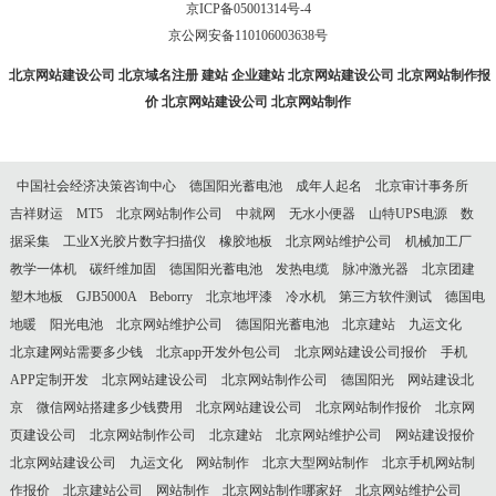
京ICP备05001314号-4
京公网安备110106003638号
北京网站建设公司
北京域名注册
建站
企业建站
北京网站建设公司
北京网站制作报
价
北京网站建设公司
北京网站制作
中国社会经济决策咨询中心
德国阳光蓄电池
成年人起名
北京审计事务所
吉祥财运
MT5
北京网站制作公司
中就网
无水小便器
山特UPS电源
数
据采集
工业X光胶片数字扫描仪
橡胶地板
北京网站维护公司
机械加工厂
教学一体机
碳纤维加固
德国阳光蓄电池
发热电缆
脉冲激光器
北京团建
塑木地板
GJB5000A
Beborry
北京地坪漆
冷水机
第三方软件测试
德国电
地暖
阳光电池
北京网站维护公司
德国阳光蓄电池
北京建站
九运文化
北京建网站需要多少钱
北京app开发外包公司
北京网站建设公司报价
手机
APP定制开发
北京网站建设公司
北京网站制作公司
德国阳光
网站建设北
京
微信网站搭建多少钱费用
北京网站建设公司
北京网站制作报价
北京网
页建设公司
北京网站制作公司
北京建站
北京网站维护公司
网站建设报价
北京网站建设公司
九运文化
网站制作
北京大型网站制作
北京手机网站制
作报价
北京建站公司
网站制作
北京网站制作哪家好
北京网站维护公司