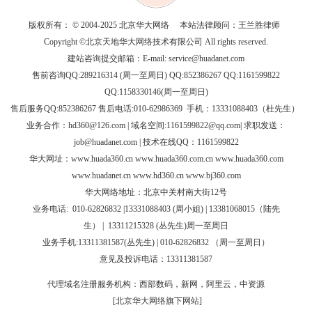
版权所有： © 2004-2025 北京华大网络 本站法律顾问：王兰胜律师
Copyright ©北京天地华大网络技术有限公司 All rights reserved.
建站咨询提交邮箱：E-mail:
service@huadanet.com
售前咨询QQ:289216314 (周一至周日) QQ:852386267 QQ:1161599822
QQ:1158330146(周一至周日)
售后服务QQ:852386267 售后电话:010-62986369 手机：13331088403（杜先生）
业务合作：
hd360@126.com
| 域名空间:1161599822@qq.com| 求职发送：
job@huadanet.com
| 技术在线QQ：1161599822
华大网址：
www.huada360.cn
www.huada360.com.cn
www.huada360.com
www.huadanet.cn
www.hd360.cn
www.bj360.com
华大网络地址：北京中关村南大街12号
业务电话:
010-62826832 |
13331088403 (周小姐) | 13381068015（陆先
生）
|
13311215328 (
丛先生
)
周一至周日
业务手机:13311381587(丛先生) | 010-62826832 （周一至周日）
意见及投诉电话：13311381587
代理域名注册服务机构：西部数码，新网，阿里云，中资源
[北京华大网络旗下网站]