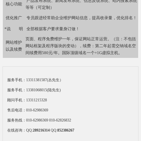
产品发布系统、新闻发布系统、信息反馈系统、站内搜索系统
核心功能
等等（可定制）
优化推广
专员跟进经常助企业维护网站信息，提高收录量，优化排名！
*说 明
全部根据客户要求量身订做！
页面、程序免费维护一年，保证网站正常运营。（注：不包括
网站维护
网站框架及程序版块的变动），续费：第二年起需交纳域名空
以及续费
间续费用580元/年。国际顶级域名一个+1G虚拟主机。
服务手机：13311381587(丛先生）
服务手机：13381068015(陆先生)
顾问手机：13311215328
售后电话：010-62986369
服务热线：010-62986369 010-62826832
在线咨询：
QQ:
289216314
QQ:
852386267