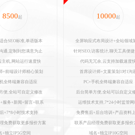
8500
10000
起
起
l适合SEO标准,单语版本
全屏响应式布局设计+全站领域
1沟通,定制到您满意为止
针对SEO,访客统计,聊天工具便
云主机,网站运行速度快
代码无冗余,云支持加载速度
师+前端设计师精心策划
首席设计师+文案策划1对1沟
手机全终端兼容自适应
PC+手机全终端兼容自适应
方便,全站可自定义修改
后台简单方便,全站可以自定义
+服务+新闻+留言+联系
运维技术支持,7*24小时监管网
后+7*8小时技术支持
免费售后+后台培训+产品资料
理免费获取更多报价方案
联系产品经理免费获取更多报价
名+独立IP5G空间
域名+独立IP10G空间