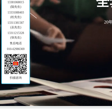
核心定位
13381068015
(陆先生)
13331088403
(杜先生)
13311381587
(丛先生)
13311215328
(张先生)
售后电话
010-62986369
扫描咨询