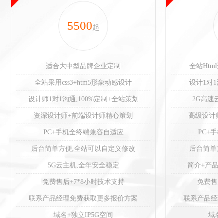
5500
起
适合大中型品牌企业定制
全站Htm
全站采用css3+htm5形象动感设计
设计1对
设计师1对1沟通,100%定制+全站策划
2G高速
资深设计师+前端设计师精心策划
高级设计
PC+手机全终端兼容自适应
PC+
后台简单方便,全站可以自定义修改
后台简单
5G云主机,全年安全稳定
简介+产品
免费售后+7*8小时技术支持
免费售
联系产品经理免费获取更多报价方案
联系产品经
域名+独立IP5G空间
域