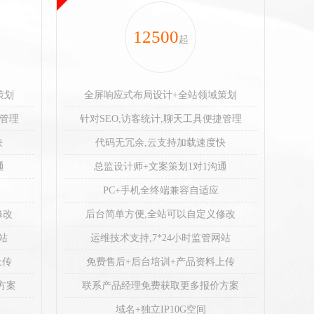
12500
起
策划
全屏响应式布局设计+全站领域策划
捷管理
针对SEO,访客统计,聊天工具便捷管理
快
代码无冗余,云支持加载速度快
通
总监设计师+文案策划1对1沟通
PC+手机全终端兼容自适应
修改
后台简单方便,全站可以自定义修改
站
运维技术支持,7*24小时监管网站
上传
免费售后+后台培训+产品资料上传
方案
联系产品经理免费获取更多报价方案
域名+独立IP10G空间