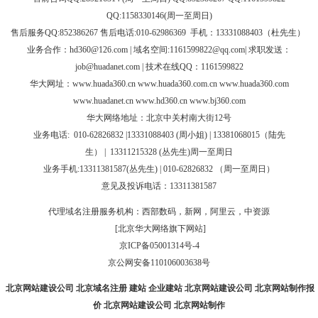
QQ:1158330146(周一至周日)
售后服务QQ:852386267 售后电话:010-62986369 手机：13331088403（杜先生）
业务合作：
hd360@126.com
| 域名空间:1161599822@qq.com| 求职发送：
job@huadanet.com
| 技术在线QQ：1161599822
华大网址：
www.huada360.cn
www.huada360.com.cn
www.huada360.com
www.huadanet.cn
www.hd360.cn
www.bj360.com
华大网络地址：北京中关村南大街12号
业务电话:
010-62826832 |
13331088403 (周小姐) | 13381068015（陆先
生）
|
13311215328 (
丛先生
)
周一至周日
业务手机:13311381587(丛先生) | 010-62826832 （周一至周日）
意见及投诉电话：13311381587
代理域名注册服务机构：西部数码，新网，阿里云，中资源
[北京华大网络旗下网站]
京ICP备05001314号-4
京公网安备110106003638号
北京网站建设公司
北京域名注册
建站
企业建站
北京网站建设公司
北京网站制作报
价
北京网站建设公司
北京网站制作