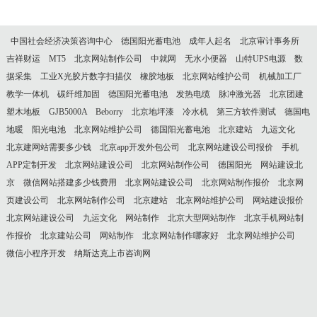
中国社会经济决策咨询中心
德国阳光蓄电池
成年人起名
北京审计事务所
吉祥财运
MT5
北京网站制作公司
中就网
无水小便器
山特UPS电源
数
据采集
工业X光胶片数字扫描仪
橡胶地板
北京网站维护公司
机械加工厂
教学一体机
碳纤维加固
德国阳光蓄电池
发热电缆
脉冲激光器
北京团建
塑木地板
GJB5000A
Beborry
北京地坪漆
冷水机
第三方软件测试
德国电
地暖
阳光电池
北京网站维护公司
德国阳光蓄电池
北京建站
九运文化
北京建网站需要多少钱
北京app开发外包公司
北京网站建设公司报价
手机
APP定制开发
北京网站建设公司
北京网站制作公司
德国阳光
网站建设北
京
微信网站搭建多少钱费用
北京网站建设公司
北京网站制作报价
北京网
页建设公司
北京网站制作公司
北京建站
北京网站维护公司
网站建设报价
北京网站建设公司
九运文化
网站制作
北京大型网站制作
北京手机网站制
作报价
北京建站公司
网站制作
北京网站制作哪家好
北京网站维护公司
微信小程序开发
纳斯达克上市咨询网