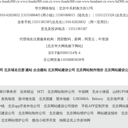
.huada360.cn
www.huada360.com.cn
www.huada360.com
www.huadanet.cn
www.hd360.cn
华大网络地址：北京中关村南大街12号
010-62826832 |
13331088403 (周小姐) | 13381068015（陆先生）
|
13311215328 (
丛先生
)
业务手机:13311381587(丛先生) | 010-62826832 （周一至周日）
意见及投诉电话：13311381587
代理域名注册服务机构：西部数码，新网，阿里云，中资源
[北京华大网络旗下网站]
京ICP备05001314号-4
京公网安备110106003638号
司
北京域名注册
建站
企业建站
北京网站建设公司
北京网站制作报价
北京网站建设
审计事务所
吉祥财运
MT5
北京网站制作公司
中就网
无水小便器
山特UPS
发热电缆
脉冲激光器
北京团建
塑木地板
GJB5000A
Beborry
北京地坪漆
少钱
北京app开发外包公司
北京网站建设公司报价
手机APP定制开发
北京网站
页建设公司
北京网站制作公司
北京建站
北京网站维护公司
网站建设报价
北京
北京网站维护公司
微信小程序开发
纳斯达克上市咨询网