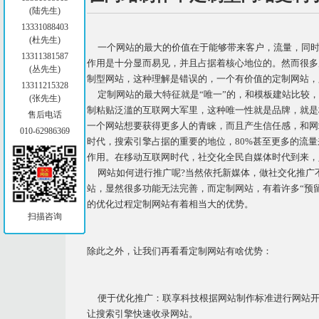
(陆先生)
13331088403
(杜先生)
一个网站的最大的价值在于能够带来客户，流量，同时
13311381587
作用是十分显而易见，并且占据着核心地位的。然而很多
(丛先生)
制型网站，这种理解是错误的，一个有价值的定制网站，
13311215328
定制网站的最大特征就是“唯一”的，和模板建站比较，
(张先生)
制粘贴泛滥的互联网大军里，这种唯一性就是品牌，就是
售后电话
一个网站想要获得更多人的青睐，而且产生信任感，和网
010-62986369
时代，搜索引擎占据的重要的地位，80%甚至更多的流量
作用。在移动互联网时代，社交化全民自媒体时代到来，
网站如何进行推广呢?当然依托新媒体，做社交化推广
站，显然很多功能无法完善，而定制网站，有着许多“预
的优化过程定制网站有着相当大的优势。
扫描咨询
除此之外，让我们再看看定制网站有啥优势：
便于优化推广：联享科技根据网站制作标准进行网站开发
让搜索引擎快速收录网站。