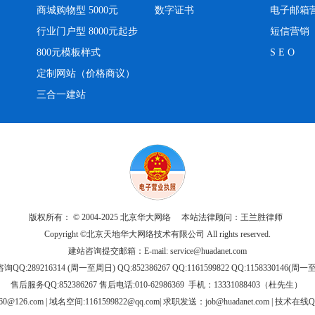
商城购物型 5000元
数字证书
电子邮箱
行业门户型 8000元起步
短信营销
800元模板样式
S E O
定制网站（价格商议）
三合一建站
版权所有： © 2004-2025 北京华大网络 本站法律顾问：王兰胜律师
Copyright ©北京天地华大网络技术有限公司 All rights reserved.
建站咨询提交邮箱：E-mail:
service@huadanet.com
QQ:289216314 (周一至周日) QQ:852386267 QQ:1161599822 QQ:1158330146(周
售后服务QQ:852386267 售后电话:010-62986369 手机：13331088403（杜先生）
60@126.com
| 域名空间:1161599822@qq.com| 求职发送：
job@huadanet.com
| 技术在线QQ