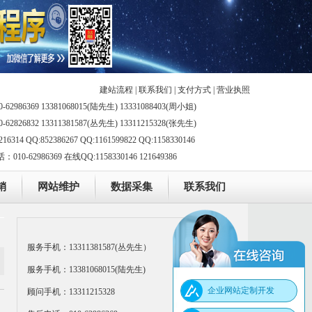
建站流程
|
联系我们
|
支付方式
|
营业执照
-62986369 13381068015(陆先生) 13331088403(周小姐)
-62826832 13311381587(丛先生) 13311215328(张先生)
216314 QQ:852386267 QQ:1161599822 QQ:1158330146
10-62986369 在线QQ:1158330146 121649386
销
网站维护
数据采集
联系我们
服务手机：13311381587(丛先生）
服务手机：13381068015(陆先生)
企业网站定制开发
顾问手机：13311215328