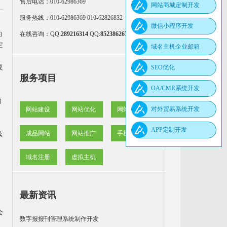
售后电话：010-62986369
网站商城定制开发
服务热线：010-62986369 010-62826832
微信小程序开发
的
在线咨询：
QQ:
289216314
QQ:
852386267
定
域名主机企业邮箱
复
SEO优化
服务项目
OA/CMR系统开发
的
对外贸易系统开发
网站建设
网站优化
网站维护
建
APP定制开发
成品网站
网站推广
手机网站
续
域名注册
虚拟主机
最新资讯
会
数字报报刊管理系统制作开发